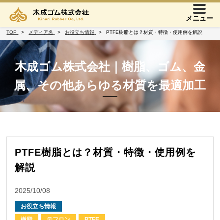
メニュー
TOP
メディア名
お役立ち情報
PTFE樹脂とは？材質・特徴・使用例を解説
木成ゴム株式会社｜樹脂、ゴム、金
属、その他あらゆる材質を最適加工
PTFE樹脂とは？材質・特徴・使用例を
解説
2025/10/08
お役立ち情報
樹脂
テフロン
PTFE