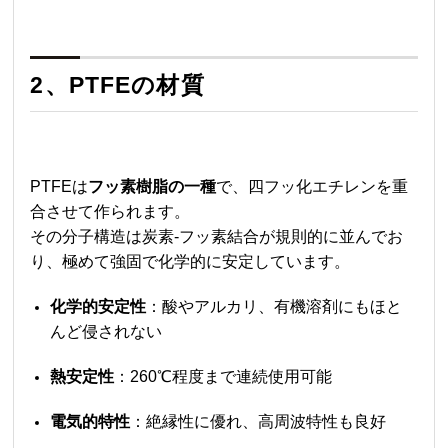
2、PTFEの材質
PTFEは
フッ素樹脂の一種
で、四フッ化エチレンを重
合させて作られます。
その分子構造は炭素-フッ素結合が規則的に並んでお
り、極めて強固で化学的に安定しています。
化学的安定性
：酸やアルカリ、有機溶剤にもほと
んど侵されない
熱安定性
：260℃程度まで連続使用可能
電気的特性
：絶縁性に優れ、高周波特性も良好