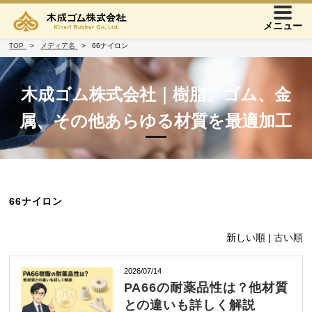
メニュー
TOP
メディア名
66ナイロン
木成ゴム株式会社｜樹脂、ゴム、金
属、その他あらゆる材質を最適加工
66ナイロン
新しい順 |
古い順
2026/07/14
PA66の耐薬品性は？他材質
との違いも詳しく解説