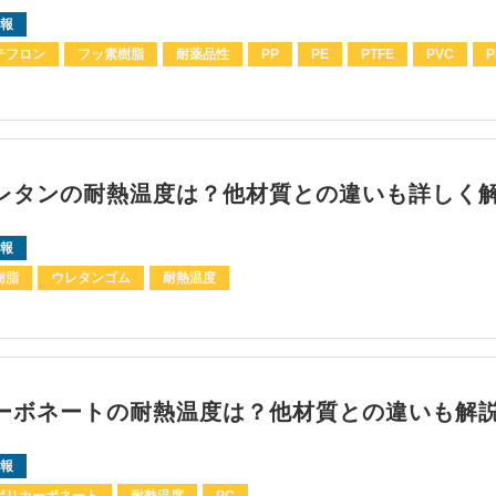
報
テフロン
フッ素樹脂
耐薬品性
PP
PE
PTFE
PVC
P
レタンの耐熱温度は？他材質との違いも詳しく
報
樹脂
ウレタンゴム
耐熱温度
ーボネートの耐熱温度は？他材質との違いも解
報
ポリカーボネート
耐熱温度
PC