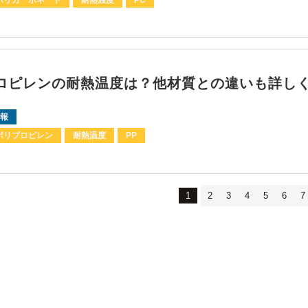
ロピレンの耐熱温度は？他材質との違いも詳し
報
ポリプロピレン
耐熱温度
PP
1
2
3
4
5
6
7