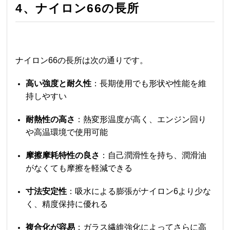
4、
ナイロン66
の長所
ナイロン66
の長所は次の通りです。
高い強度と耐久性
：長期使用でも形状や性能を維
持しやすい
耐熱性の高さ
：熱変形温度が高く、エンジン回り
や高温環境で使用可能
摩擦摩耗特性の良さ
：自己潤滑性を持ち、潤滑油
がなくても摩擦を軽減できる
寸法安定性
：吸水による膨張がナイロン6より少な
く、精度保持に優れる
複合化が容易
：ガラス繊維強化によってさらに高