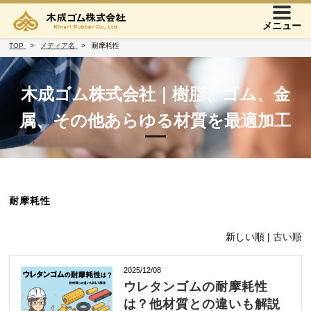
メニュー
TOP
メディア名
耐摩耗性
木成ゴム株式会社｜樹脂、ゴム、金
属、その他あらゆる材質を最適加工
耐摩耗性
新しい順 |
古い順
2025/12/08
ウレタンゴムの耐摩耗性
は？他材質との違いも解説