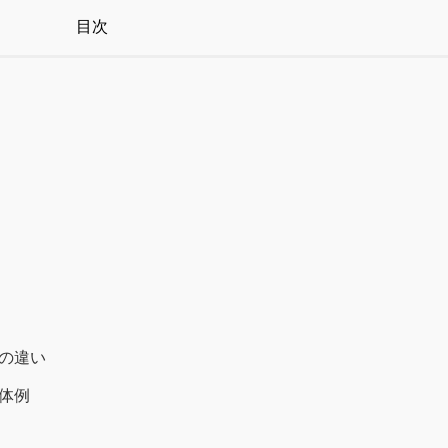
目次
度の違い
体例